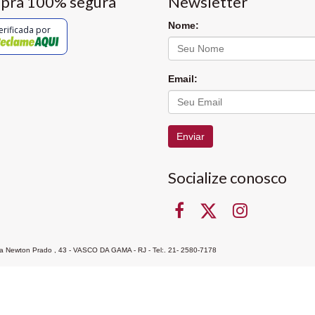
pra 100% segura
Newsletter
Nome:
erificada por
Email:
Enviar
Socialize conosco
Rua Newton Prado , 43 - VASCO DA GAMA - RJ - Tel:. 21- 2580-7178
ocon