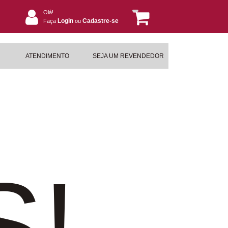
Olá!
Login
Cadastre-se
Faça
ou
ATENDIMENTO
SEJA UM REVENDEDOR
S!