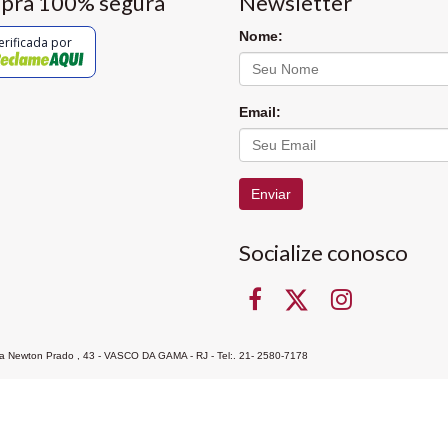
pra 100% segura
Newsletter
Nome:
erificada por
Email:
Enviar
Socialize conosco
Rua Newton Prado , 43 - VASCO DA GAMA - RJ - Tel:. 21- 2580-7178
ocon