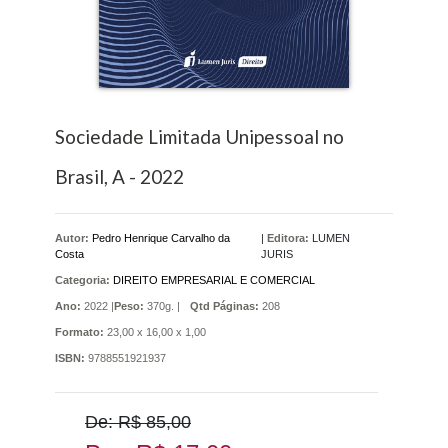
Sociedade Limitada Unipessoal no
Brasil, A - 2022
Autor:
Pedro Henrique Carvalho da
|
Editora:
LUMEN
Costa
JURIS
Categoria:
DIREITO EMPRESARIAL E COMERCIAL
Ano:
2022 |
Peso:
370g. |
Qtd Páginas:
208
Formato:
23,00 x 16,00 x 1,00
ISBN:
9788551921937
De: R$ 85,00