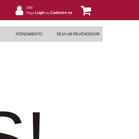
Olá!
Login
Cadastre-se
Faça
ou
ATENDIMENTO
SEJA UM REVENDEDOR
S!