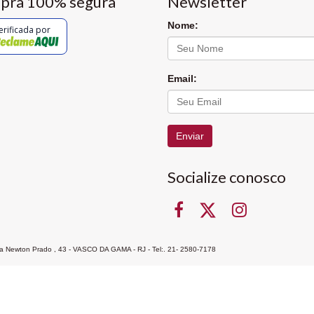
pra 100% segura
Newsletter
Nome:
erificada por
Email:
Enviar
Socialize conosco
Rua Newton Prado , 43 - VASCO DA GAMA - RJ - Tel:. 21- 2580-7178
ocon