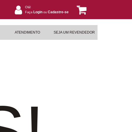
Olá!
Login
Cadastre-se
Faça
ou
ATENDIMENTO
SEJA UM REVENDEDOR
S!