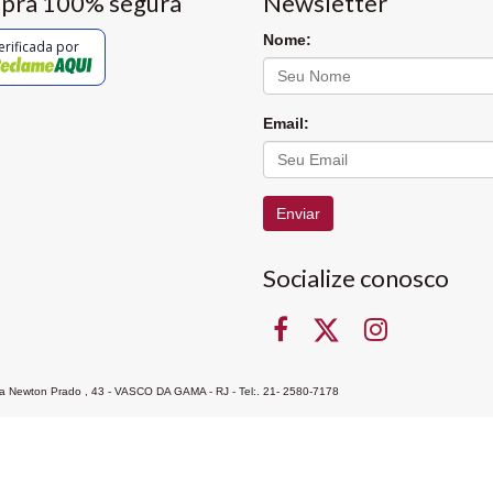
pra 100% segura
Newsletter
Nome:
erificada por
Email:
Enviar
Socialize conosco
Rua Newton Prado , 43 - VASCO DA GAMA - RJ - Tel:. 21- 2580-7178
ocon