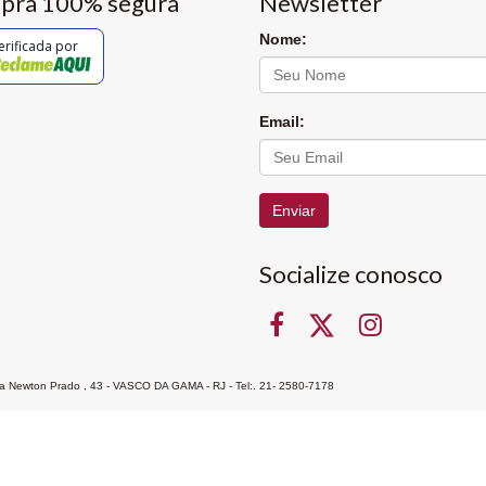
pra 100% segura
Newsletter
Nome:
erificada por
Email:
Enviar
Socialize conosco
Rua Newton Prado , 43 - VASCO DA GAMA - RJ - Tel:. 21- 2580-7178
ocon