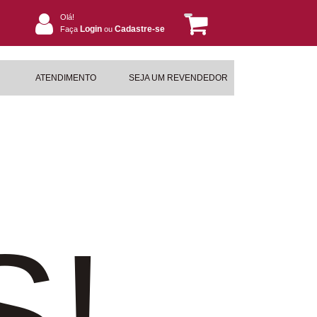
Olá!
Login
Cadastre-se
Faça
ou
ATENDIMENTO
SEJA UM REVENDEDOR
S!