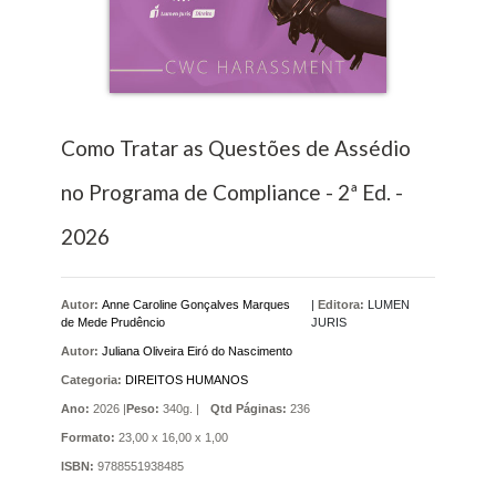
Como Tratar as Questões de Assédio
no Programa de Compliance - 2ª Ed. -
2026
Autor:
Anne Caroline Gonçalves Marques
|
Editora:
LUMEN
de Mede Prudêncio
JURIS
Autor:
Juliana Oliveira Eiró do Nascimento
Categoria:
DIREITOS HUMANOS
Ano:
2026 |
Peso:
340g. |
Qtd Páginas:
236
Formato:
23,00 x 16,00 x 1,00
ISBN:
9788551938485