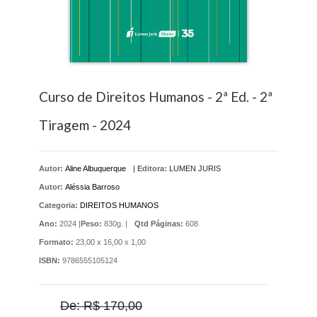
Curso de Direitos Humanos - 2ª Ed. - 2ª
Tiragem - 2024
Autor:
Aline Albuquerque
|
Editora:
LUMEN JURIS
Autor:
Aléssia Barroso
Categoria:
DIREITOS HUMANOS
Ano:
2024 |
Peso:
830g. |
Qtd Páginas:
608
Formato:
23,00 x 16,00 x 1,00
ISBN:
9786555105124
De: R$ 170,00