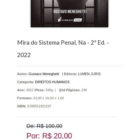
Mira do Sistema Penal, Na - 2ª Ed. -
2022
Autor:
Gustavo Meneghetti
|
Editora:
LUMEN JURIS
Categoria:
DIREITOS HUMANOS
Ano:
2022 |
Peso:
340g. |
Qtd Páginas:
248
Formato:
23,00 x 16,00 x 1,00
ISBN:
9788551921197
De: R$ 100,00
Por: R$ 20,00