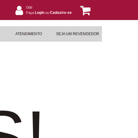
Olá!
Login
Cadastre-se
Faça
ou
ATENDIMENTO
SEJA UM REVENDEDOR
S!