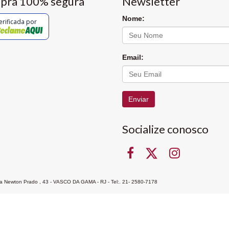
pra 100% segura
Newsletter
Nome:
erificada por
Email:
Enviar
Socialize conosco
Rua Newton Prado , 43 - VASCO DA GAMA - RJ - Tel:. 21- 2580-7178
ocon