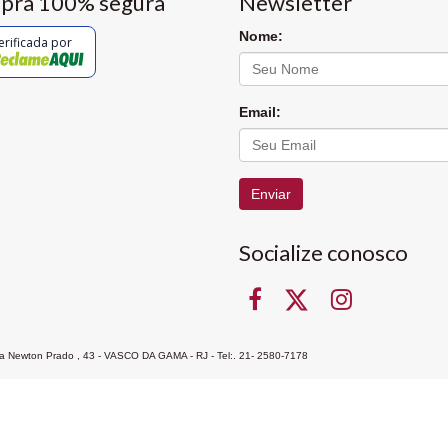
pra 100% segura
Newsletter
Nome:
erificada por
Email:
Enviar
Socialize conosco
Rua Newton Prado , 43 - VASCO DA GAMA - RJ - Tel:. 21- 2580-7178
ocon