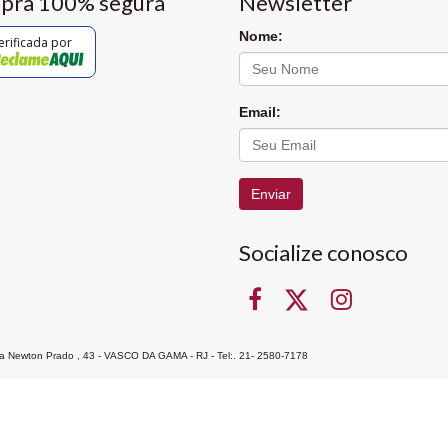
pra 100% segura
Newsletter
Nome:
erificada por
Email:
Enviar
Socialize conosco
Rua Newton Prado , 43 - VASCO DA GAMA - RJ - Tel:. 21- 2580-7178
ocon