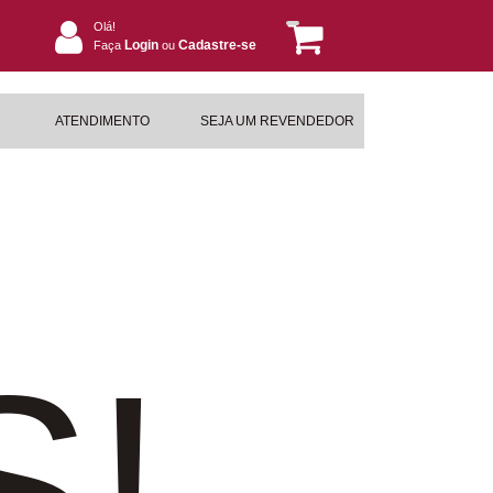
Olá!
Login
Cadastre-se
Faça
ou
ATENDIMENTO
SEJA UM REVENDEDOR
S!