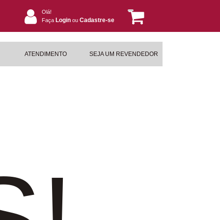
Olá!
Login
Cadastre-se
Faça
ou
ATENDIMENTO
SEJA UM REVENDEDOR
S!