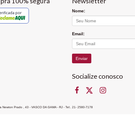
pra 100% segura
Newsletter
Nome:
erificada por
Email:
Enviar
Socialize conosco
Rua Newton Prado , 43 - VASCO DA GAMA - RJ - Tel:. 21- 2580-7178
ocon