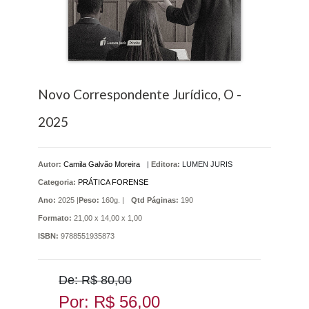
Novo Correspondente Jurídico, O -
2025
Autor:
Camila Galvão Moreira
|
Editora:
LUMEN JURIS
Categoria:
PRÁTICA FORENSE
Ano:
2025 |
Peso:
160g. |
Qtd Páginas:
190
Formato:
21,00 x 14,00 x 1,00
ISBN:
9788551935873
De: R$ 80,00
Por: R$ 56,00