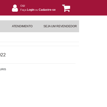
Olá!
Login
Cadastre-se
Faça
ou
ATENDIMENTO
SEJA UM REVENDEDOR
022
URIS