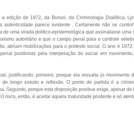
do a edição de 1972, da Borsoi, da Criminologia Dialética, L
uja autenticidade parece evidente . Certamente não se conti
de uma virada político-epistemológica que assinalasse uma co
roxismo autoritário e que o campo penal para o controle sele
ção, abriam mobilizações para o protesto social. O ano é 1972
nal positivista pela interpelação do social em movimento,
l, justificando: primeiro, porque ela ressalta (o movimento d
o de longo estudo e reflexão. O ponto de partida é a crimin
ma. Segundo, porque esta disposição positiva exige, apesar de 
O risco, então, é aceitar aquela maturidade prudente e só atent