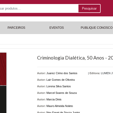
Pesquisar
PARCEIROS
EVENTOS
PUBLIQUE CONOSCO
Criminologia Dialética, 50 Anos - 2
Autor:
Juarez Cirino dos Santos
|
Editora:
LUMEN J
Autor:
Lair Gomes de Oliveira
Autor:
Lorena Silva Santos
Autor:
Marcel Soares de Souza
Autor:
Marcia Dinis
Autor:
Mauro Almeida Noleto
Autor:
Ney Fayet de Souza Junior