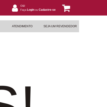
Olá!
Login
Cadastre-se
Faça
ou
ATENDIMENTO
SEJA UM REVENDEDOR
S!