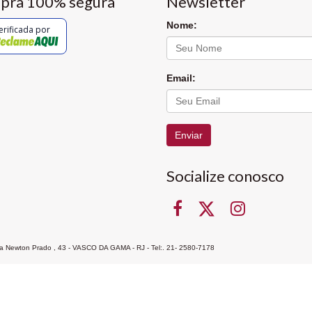
pra 100% segura
Newsletter
Nome:
erificada por
Email:
Enviar
Socialize conosco
Rua Newton Prado , 43 - VASCO DA GAMA - RJ - Tel:. 21- 2580-7178
ocon