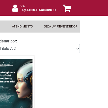
Olá!
Login
Cadastre-se
Faça
ou
ATENDIMENTO
SEJA UM REVENDEDOR
denar por: